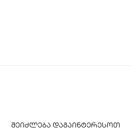
ᲨᲔᲘᲫᲚᲔᲑᲐ ᲓᲐᲒᲐᲘᲜᲢᲔᲠᲔᲡᲝᲗ