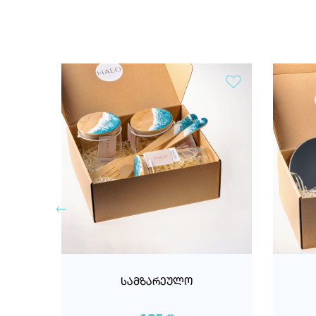
ᲡᲐᲛᲖᲐᲠᲔᲣᲚᲝ