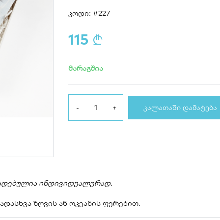
კოდი: #227
115
a
მარაგშია
ᲙᲐᲚᲐᲗᲐᲨᲘ ᲓᲐᲛᲐᲢᲔᲑᲐ
ადებულია ინდივი
დუალურად.
დასხვა ზღვის ან ოკეანის ფერებით.