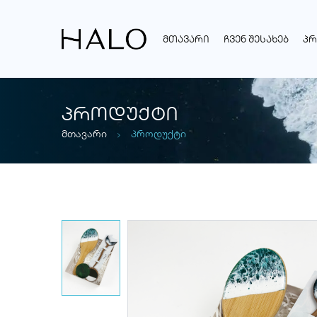
ᲛᲗᲐᲕᲐᲠᲘ
ᲩᲕᲔᲜ ᲨᲔᲡᲐᲮᲔᲑ
ᲞᲠ
ᲞᲠᲝᲓᲣᲥᲢᲘ
მთავარი
პროდუქტი