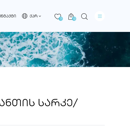
ᲝᲜᲢᲐᲥᲢᲘ
ᲥᲐᲠ
7
0
ᲐᲜᲗᲘᲡ ᲡᲐᲠᲙᲔ/