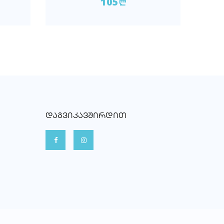
105
n
ᲓᲐᲒᲕᲘᲙᲐᲕᲨᲘᲠᲓᲘᲗ