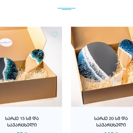
ᲡᲐᲠᲙᲔ 15 ᲡᲛ ᲓᲐ
ᲡᲐᲠᲙᲔ 20 ᲡᲛ ᲓᲐ
ᲡᲐᲕᲐᲠᲪᲮᲔᲚᲘ
ᲡᲐᲕᲐᲠᲪᲮᲔᲚᲘ