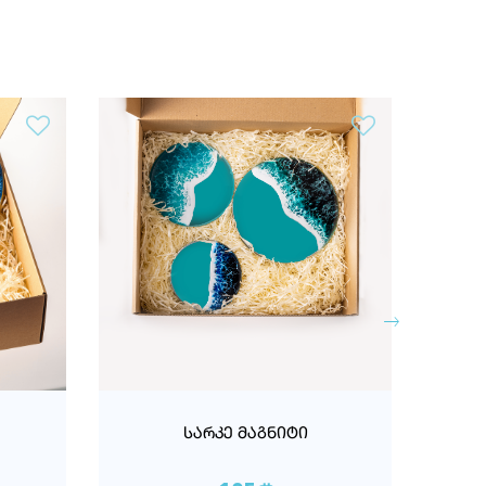
ᲡᲐᲠᲙᲔ ᲛᲐᲒᲜᲘᲢᲘ