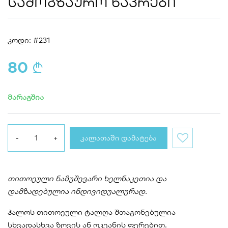
ᲡᲐᲛᲝᲒᲖᲐᲣᲠᲝ ᲜᲐᲙᲠᲔᲑᲘ
კოდი: #231
80
a
მარაგშია
ᲙᲐᲚᲐᲗᲐᲨᲘ ᲓᲐᲛᲐᲢᲔᲑᲐ
თითოეული ნამუშევარი ხელნ
აკეთია და
დამზადებულია ინდივი
დუალურად.
ჰალოს თითოეული ტალღა შთაგონებულია
სხვადასხვა ზღვის ან ოკეანის ფერებით.