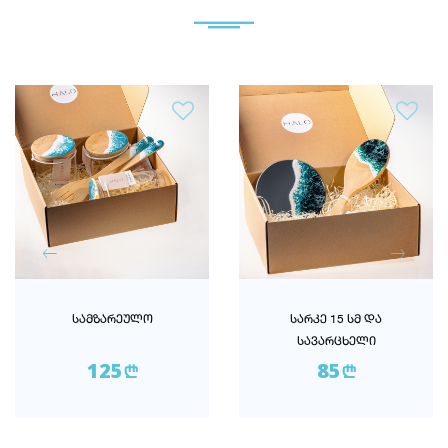
ᲡᲐᲛᲖᲐᲠᲔᲣᲚᲝ
ᲡᲐᲠᲙᲔ 15 ᲡᲛ ᲓᲐ
ᲡᲐᲕᲐᲠᲪᲮᲔᲚᲘ
125
85
n
n