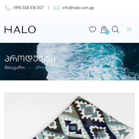
+995 558 516 557
info@halo.com.ge
0
ᲞᲠᲝᲓᲣᲥᲢᲘ
მთავარი
პროდუქტი