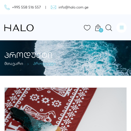
+995 558 516 557
info@halo.com.ge
0
ᲞᲠᲝᲓᲣᲥᲢᲘ
მთავარი
პროდუქტი