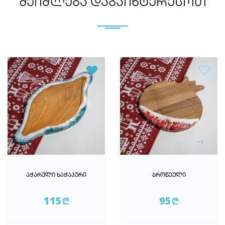
ᲨᲔᲘᲫᲚᲔᲑᲐ ᲓᲐᲒᲐᲘᲜᲢᲔᲠᲔᲡᲝᲗ
ᲐᲭᲐᲠᲣᲚᲘ ᲮᲐᲭᲐᲞᲣᲠᲘ
ᲑᲠᲝᲬᲔᲣᲚᲘ
115
95
n
n