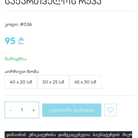
ᲡᲐᲥᲐᲠᲗᲕᲔᲚᲝᲡ ᲠᲣᲙᲐ
კოდი: #036
95
a
მარაგშია
აირჩიეთ ზომა
40 x 20 სმ
50 x 25 სმ
65 x 30 სმ
ᲙᲐᲚᲐᲗᲐᲨᲘ ᲓᲐᲛᲐᲢᲔᲑᲐ
დიზაინის უნიკალურობა დამტკიცებულია საქპატენტის მიერ