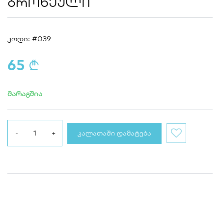
ᲑᲠᲝᲬᲔᲣᲚᲘ
კოდი: #039
65
a
მარაგშია
ᲙᲐᲚᲐᲗᲐᲨᲘ ᲓᲐᲛᲐᲢᲔᲑᲐ