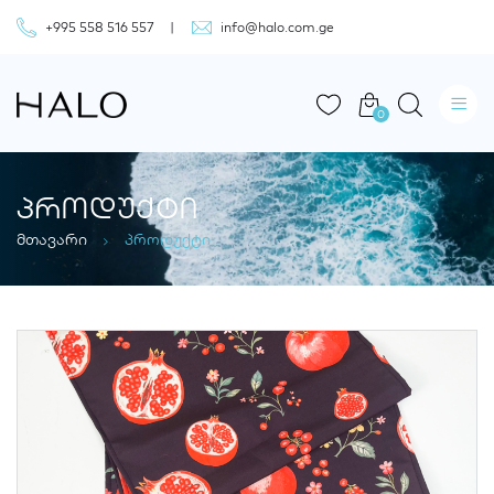
+995 558 516 557
info@halo.com.ge
0
ᲞᲠᲝᲓᲣᲥᲢᲘ
მთავარი
პროდუქტი