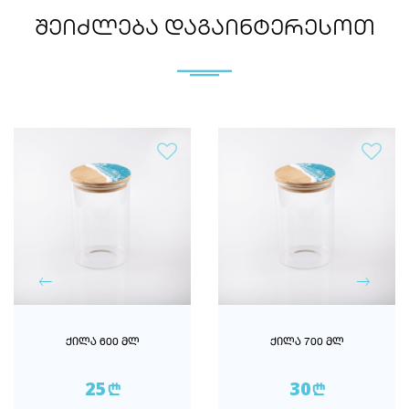
ᲨᲔᲘᲫᲚᲔᲑᲐ ᲓᲐᲒᲐᲘᲜᲢᲔᲠᲔᲡᲝᲗ
ᲥᲘᲚᲐ 600 ᲛᲚ
ᲥᲘᲚᲐ 700 ᲛᲚ
25
30
n
n