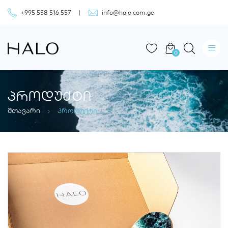
+995 558 516 557
info@halo.com.ge
0
ᲞᲠᲝᲓᲣᲥᲢᲘ
მთავარი
პროდუქტი