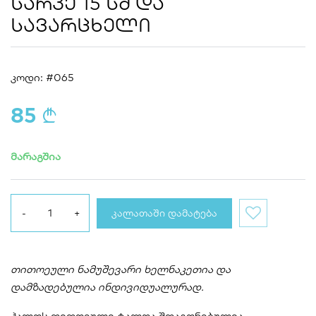
ᲡᲐᲠᲙᲔ 15 ᲡᲛ ᲓᲐ
ᲡᲐᲕᲐᲠᲪᲮᲔᲚᲘ
კოდი: #065
85
a
მარაგშია
ᲙᲐᲚᲐᲗᲐᲨᲘ ᲓᲐᲛᲐᲢᲔᲑᲐ
თითოეული ნამუშევარი ხელნ
აკეთია და
დამზადებულია ინდივი
დუალურად.
ჰალოს თითოეული ტალღა შთაგონებულია