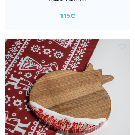
ᲐᲭᲐᲠᲣᲚᲘ ᲮᲐᲭᲐᲞᲣᲠᲘ
115
n