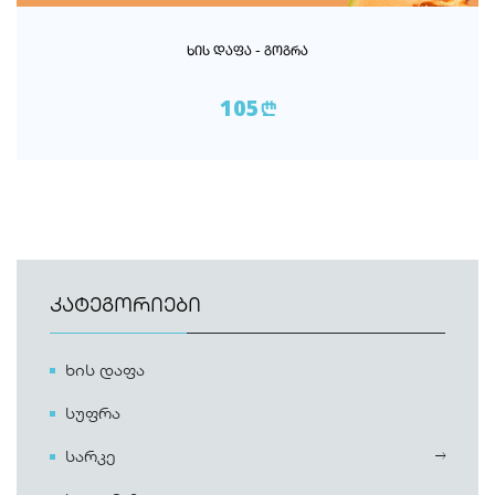
ᲮᲘᲡ ᲓᲐᲤᲐ - ᲒᲝᲒᲠᲐ
105
n
ᲙᲐᲢᲔᲒᲝᲠᲘᲔᲑᲘ
ხის დაფა
სუფრა
სარკე