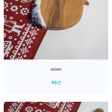
ᲥᲕᲔᲕᲠᲘ
95
n