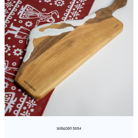
ᲧᲐᲖᲑᲔᲒᲘ 5054