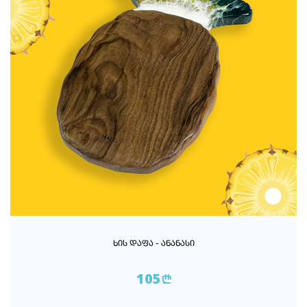
ᲮᲘᲡ ᲓᲐᲤᲐ - ᲐᲜᲐᲜᲐᲡᲘ
105
n