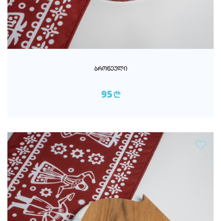
ᲑᲠᲝᲬᲔᲣᲚᲘ
95
n