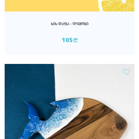
ᲮᲘᲡ ᲓᲐᲤᲐ - ᲚᲘᲛᲝᲜᲘ
105
n