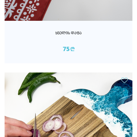
ᲧᲕᲔᲚᲘᲡ ᲓᲐᲤᲐ
75
n