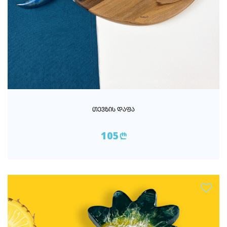
ᲗᲔᲕᲖᲘᲡ ᲓᲐᲤᲐ
105
n