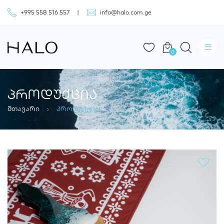
+995 558 516 557
info@halo.com.ge
0
ᲞᲠᲝᲓᲣᲥᲪᲘᲐ
მთავარი
პროდუქცია