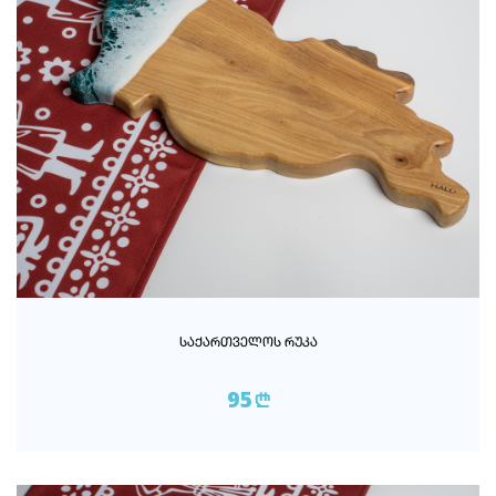
ᲡᲐᲥᲐᲠᲗᲕᲔᲚᲝᲡ ᲠᲣᲙᲐ
95
n