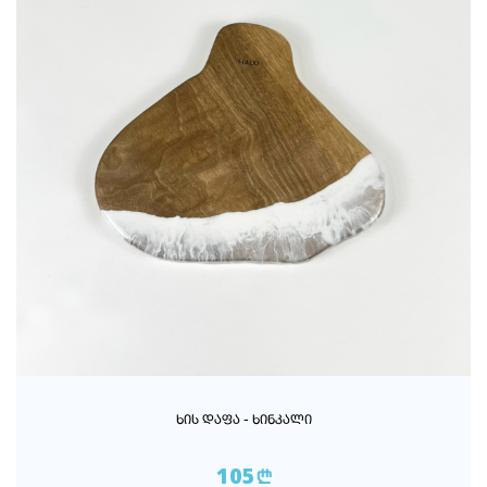
ᲮᲘᲡ ᲓᲐᲤᲐ - ᲮᲘᲜᲙᲐᲚᲘ
105
n