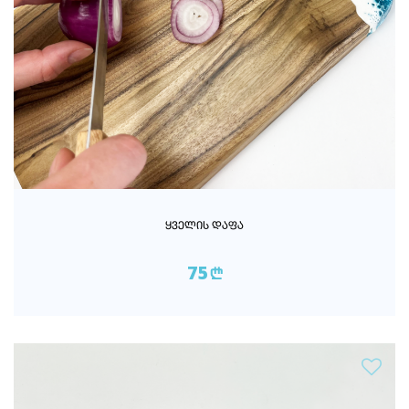
ᲧᲕᲔᲚᲘᲡ ᲓᲐᲤᲐ
75
n