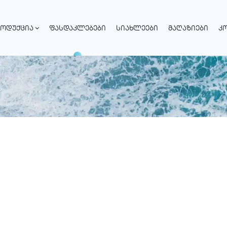
ᲝᲓᲣᲥᲪᲘᲐ
ᲤᲐᲡᲓᲐᲙᲚᲔᲑᲔᲑᲘ
ᲡᲘᲐᲮᲚᲔᲔᲑᲘ
ᲛᲐᲦᲐᲖᲘᲔᲑᲘ
Კ