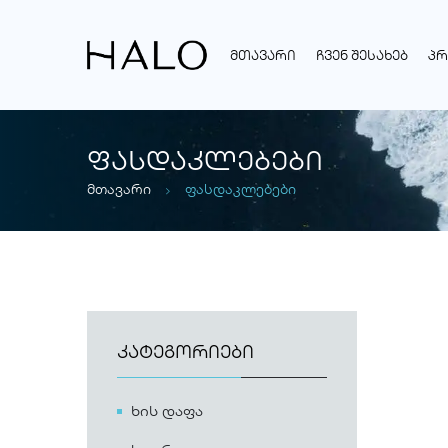
ᲛᲗᲐᲕᲐᲠᲘ
ᲩᲕᲔᲜ ᲨᲔᲡᲐᲮᲔᲑ
ᲞᲠ
ᲤᲐᲡᲓᲐᲙᲚᲔᲑᲔᲑᲘ
მთავარი
ფასდაკლებები
ᲙᲐᲢᲔᲒᲝᲠᲘᲔᲑᲘ
ხის დაფა