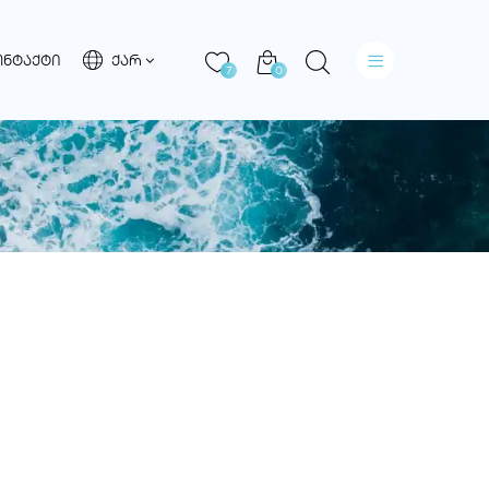
ᲝᲜᲢᲐᲥᲢᲘ
ᲥᲐᲠ
7
0