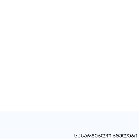
ᲡᲐᲡᲐᲠᲒᲔᲑᲚᲝ ᲑᲛᲣᲚᲔᲑᲘ