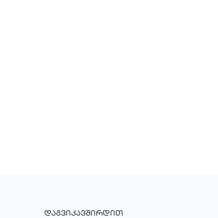
ᲓᲐᲒᲕᲘᲙᲐᲕᲨᲘᲠᲓᲘᲗ